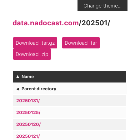
Change theme...
data.nadocast.com
/
202501
/
Download .tar.gz
Download .tar
Download .zip
▴
Name
◂
Parent directory
20250131/
20250125/
20250120/
20250121/