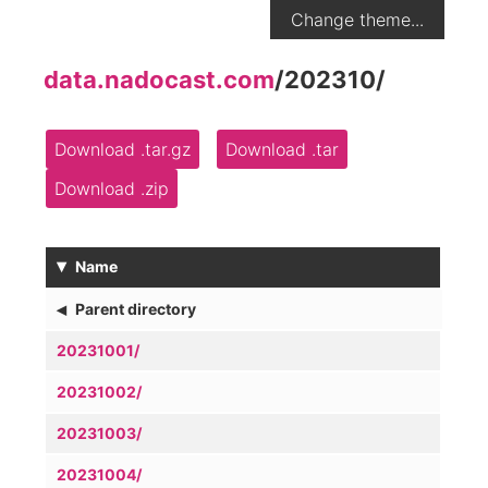
Change theme...
data.nadocast.com
/
202310
/
Download .tar.gz
Download .tar
Download .zip
▾
Name
◂
Parent directory
20231001/
20231002/
20231003/
20231004/